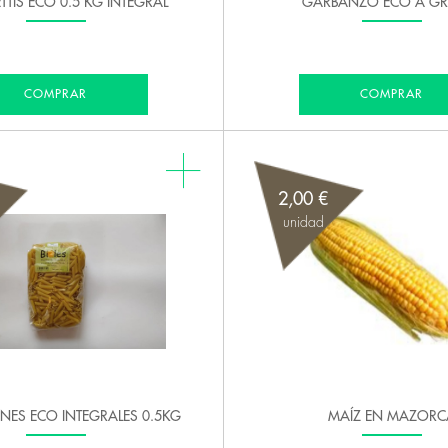
TTIS ECO 0.5 KG INTEGRAL
GARBANZO ECO A GR
COMPRAR
COMPRAR
2,00 €
unidad
ES ECO INTEGRALES 0.5KG
MAÍZ EN MAZORC