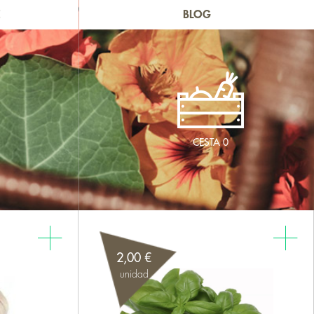
E
BLOG
CESTA
0
2,00 €
unidad