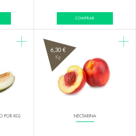
COMPRAR
6,30 €
Kg
IO POR KG)
NECTARINA