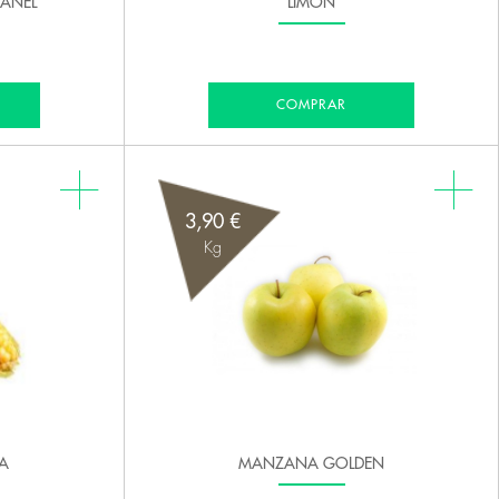
ANEL
LIMON
COMPRAR
3,90 €
Kg
A
MANZANA GOLDEN