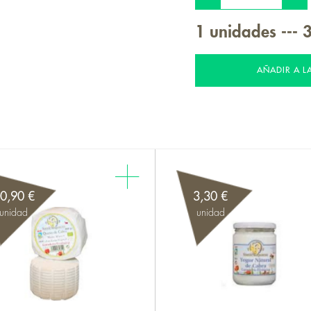
1
unidades
---
3
AÑADIR A L
0,90 €
3,30 €
unidad
unidad