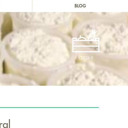
E
BLOG
CESTA
0
ral