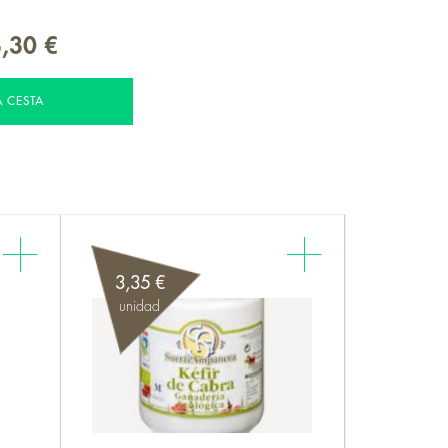
,30 €
A CESTA
3,35 €
unidad