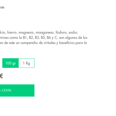
nte
cio, hierro, magnesio, manganeso, fósforo, sodio,
taminas como la B1, B2, B3, B5, B6 y C, son algunos de los
n de este un compendio de virtudes y beneficios para la
100 gr
1 Kg
 €
A CESTA