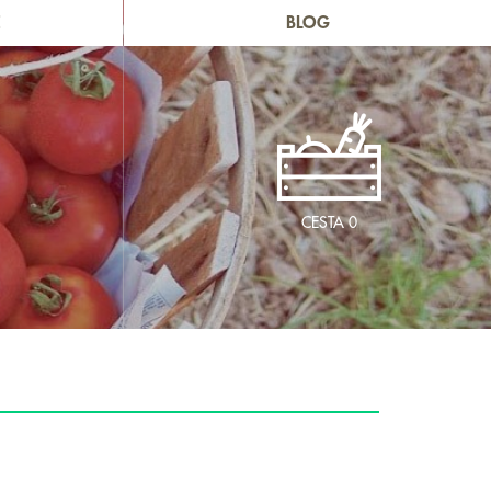
E
BLOG
CESTA
0