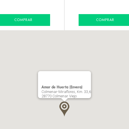
COMPRAR
COMPRAR
Amor de Huerta (Envera)
Colmenar-Miraflores, Km. 33,6
28770 Colmenar Viejo