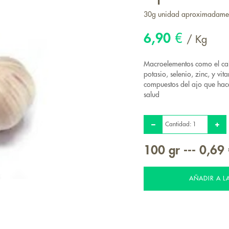
30g unidad aproximadame
6,90
€
/ Kg
Macroelementos como el cal
potasio, selenio, zinc, y vi
compuestos del ajo que hace
salud
Cantidad:
100
gr
---
0,69
AÑADIR A L