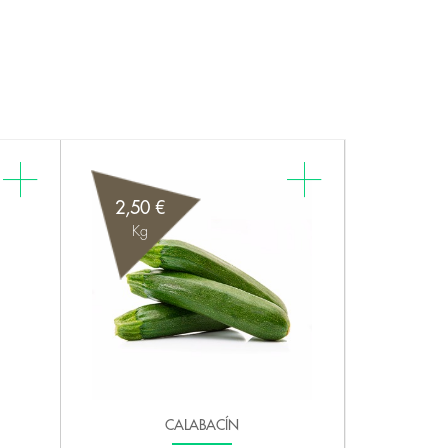
2,50 €
Kg
CALABACÍN