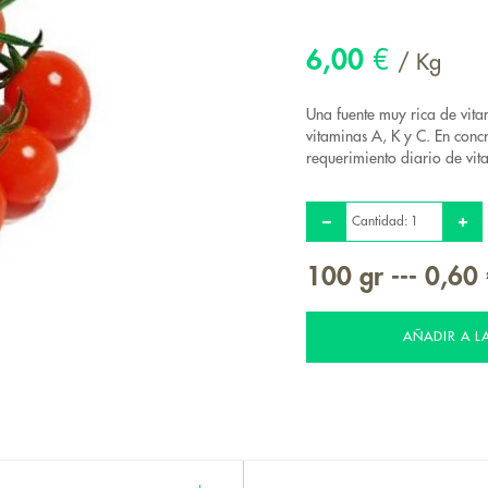
6,00
€
/ Kg
Una fuente muy rica de vitam
vitaminas A, K y C. En conc
requerimiento diario de vi
Cantidad:
100
gr
---
0,60
AÑADIR A L