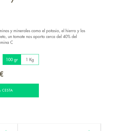
inas y minerales como el potasio, el hierro y las
reto, un tomate nos aporta cerca del 40% del
tamina C
100 gr
1 Kg
 €
A CESTA