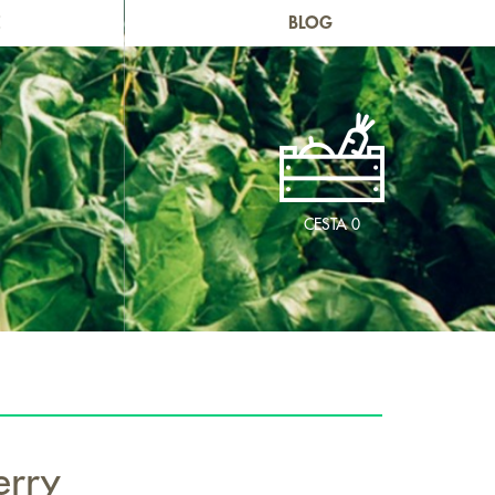
E
BLOG
CESTA
0
erry