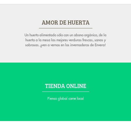
AMOR DE HUERTA
Un huerto alimentado sólo con un abono orgánico, de la
huerta a la mesa las mejores verduras frescas, sanas y
sabrosas. ¿ven a vernos en los invernaderos de Envera!
TIENDA ONLINE
Piensa global come local