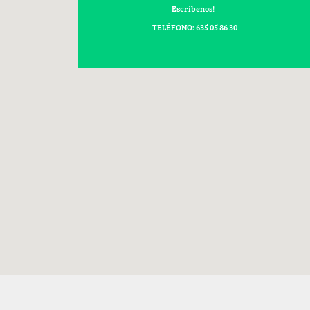
Escríbenos!
TELÉFONO: 635 05 86 30