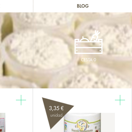
E
BLOG
CESTA
0
3,35 €
unidad