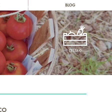
E
BLOG
CESTA
0
co