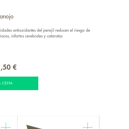
manojo
idades antioxidantes del perejil reducen el riesgo de
iacas, infartos cerebrales y cataratas
,50 €
A CESTA