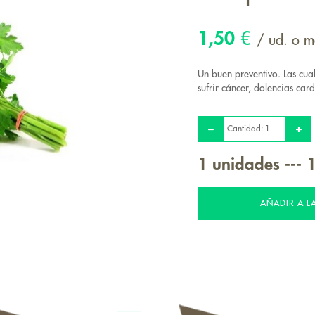
1,50
€
/ ud. o 
Un buen preventivo. Las cual
sufrir cáncer, dolencias card
Cantidad:
1
unidades
---
1
AÑADIR A L