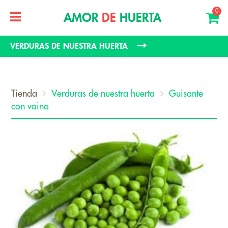
0
AMOR
DE
HUERTA
VERDURAS DE NUESTRA HUERTA
Tienda
Verduras de nuestra huerta
Guisante
con vaina