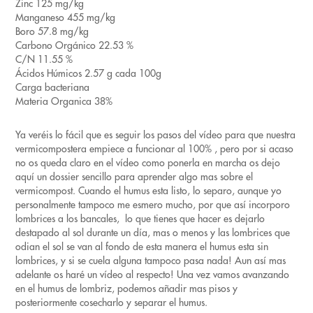
Zinc 125 mg/kg
Manganeso 455 mg/kg
Boro 57.8 mg/kg
Carbono Orgánico 22.53 %
C/N 11.55 %
Ácidos Húmicos 2.57 g cada 100g
Carga bacteriana
Materia Organica 38%
Ya veréis lo fácil que es seguir los pasos del vídeo para que nuestra
vermicompostera empiece a funcionar al 100% , pero por si acaso
no os queda claro en el vídeo como ponerla en marcha os dejo
aquí un dossier sencillo para aprender algo mas sobre el
vermicompost. Cuando el humus esta listo, lo separo, aunque yo
personalmente tampoco me esmero mucho, por que así incorporo
lombrices a los bancales, lo que tienes que hacer es dejarlo
destapado al sol durante un día, mas o menos y las lombrices que
odian el sol se van al fondo de esta manera el humus esta sin
lombrices, y si se cuela alguna tampoco pasa nada! Aun así mas
adelante os haré un vídeo al respecto! Una vez vamos avanzando
en el humus de lombriz, podemos añadir mas pisos y
posteriormente cosecharlo y separar el humus.