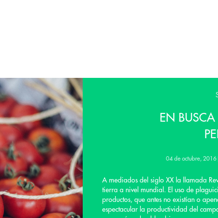
EN BUSCA 
PE
04 de octubre, 2016
A mediados del siglo XX la llamada Rev
tierra a nivel mundial. El uso de plaguic
productos, que antes no existían o ape
espectacular la productividad del campo