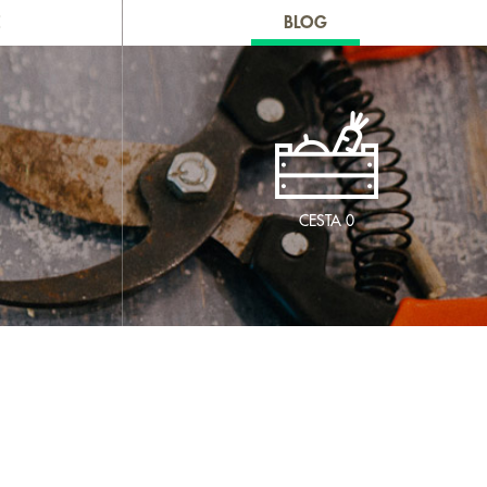
E
BLOG
CESTA
0