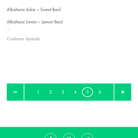
Albahaca dulce ~ Sweet Basil
Albahaca Limón ~ Lemon Basil
...
Continuar leyendo
1
2
3
4
5
6